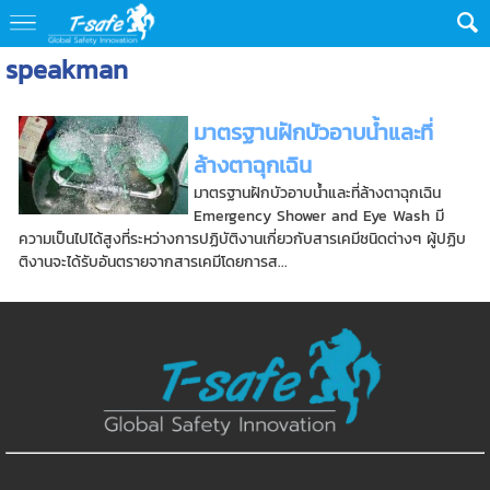
speakman
มาตรฐานฝักบัวอาบน้ำและที่
ล้างตาฉุกเฉิน
มาตรฐานฝักบัวอาบน้ำและที่ล้างตาฉุกเฉิน
Emergency Shower and Eye Wash มี
ความเป็นไปได้สูงที่ระหว่างการปฏิบัติงานเกี่ยวกับสารเคมีชนิดต่างๆ ผู้ปฏิบ
ติงานจะได้รับอันตรายจากสารเคมีโดยการส...