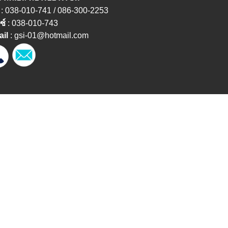
: 038-010-741 / 086-300-2253
ซ์
: 038-010-743
ail
:
gsi-01@hotmail.com